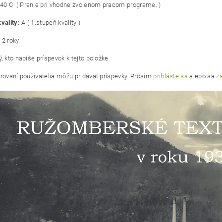
40 C ( Pranie pri vhodne zvolenom pracom programe. )
vality:
A ( 1.stupeň kvality )
:
2 roky
, kto napíše príspevok k tejto položke.
trovaní používatelia môžu pridávať príspevky. Prosím
prihláste sa
alebo sa
za