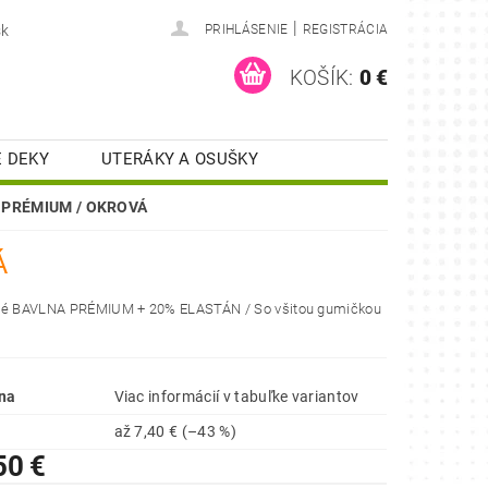
|
sk
PRIHLÁSENIE
REGISTRÁCIA
KOŠÍK:
0 €
 DEKY
UTERÁKY A OSUŠKY
KUCHYNSKÉ UTIERKY
TÉ PRÉMIUM / OKROVÁ
ONTAKT
RECENZIE
Á
té BAVLNA PRÉMIUM + 20% ELASTÁN / So všitou gumičkou
na
Viac informácií v tabuľke variantov
až
7,40 €
(–43 %)
50 €