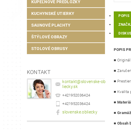
KÚPEĽŇOVÉ PREDLOŽKY
KUCHYNSKÉ UTIERKY
POPIS
ZNAČK
SAUNOVÉ PLACHTY
DISKUS
ŠTÝLOVÉ OBRAZY
STOLOVÉ OBRUSY
POPIS P
■ Originá
■ Zaručen
KONTAKT
■ Prestie
kontakt
@
slovenske-ob
liecky.sk
■ Kvalita 
+421952036424
■
Materiá
+421952036424
slovenske.obliecky
■
Gramáž 
■
Obsah b