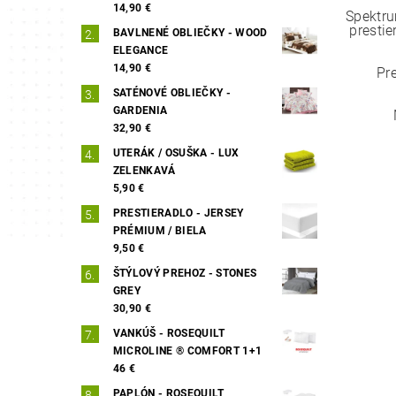
14,90 €
Spektru
prestie
BAVLNENÉ OBLIEČKY - WOOD
ELEGANCE
14,90 €
Pr
SATÉNOVÉ OBLIEČKY -
GARDENIA
32,90 €
UTERÁK / OSUŠKA - LUX
ZELENKAVÁ
5,90 €
PRESTIERADLO - JERSEY
PRÉMIUM / BIELA
9,50 €
ŠTÝLOVÝ PREHOZ - STONES
GREY
30,90 €
VANKÚŠ - ROSEQUILT
MICROLINE ® COMFORT 1+1
46 €
PAPLÓN - ROSEQUILT