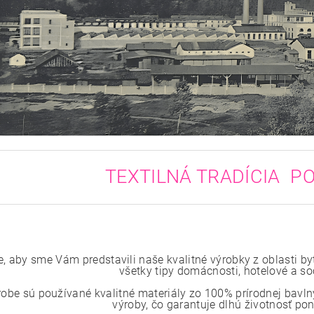
TEXTILNÁ TRADÍCIA PO
e, aby sme Vám predstavili naše kvalitné výrobky z oblasti by
všetky tipy domácnosti, hotelové a so
robe sú používané kvalitné materiály zo 100% prírodnej bavlny
výroby, čo garantuje dlhú životnosť p