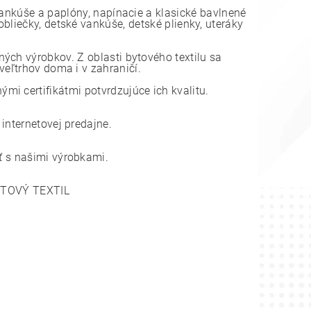
vankúše a paplóny, napínacie a klasické bavlnené
bliečky, detské vankúše, detské plienky, uteráky
ch výrobkov. Z oblasti bytového textilu sa
eľtrhov doma i v zahraničí.
i certifikátmi potvrdzujúce ich kvalitu.
nternetovej predajne.
 s našimi výrobkami.
YTOVÝ TEXTIL