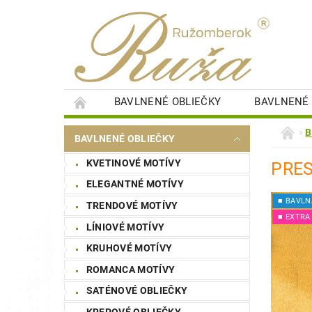
BAVLNENÉ OBLIEČKY
BAVLNENÉ 
DETSKÉ PERINKY
DETSKÉ PLIENKY
B
BAVLNENÉ OBLIEČKY
SAUNOVÉ PLACHTY
ŠTÝLOVÉ OBRAZY
KVETINOVÉ MOTÍVY
PRES
NÁKUPNÁ SÚŤAŽ
STAROSTLIVOSŤ O BI
ELEGANTNÉ MOTÍVY
■ BAVLN
TRENDOVÉ MOTÍVY
■ EXTRA
LÍNIOVÉ MOTÍVY
KRUHOVÉ MOTÍVY
ROMANCA MOTÍVY
SATÉNOVÉ OBLIEČKY
KREPOVÉ OBLIEČKY