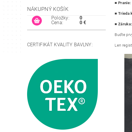
■
Pranie:
NÁKUPNÝ KOŠÍK
■
Trieda k
Položky:
0
Cena:
0 €
■ Záruka
Buďte prvý
CERTIFIKÁT KVALITY BAVLNY:
Len regis