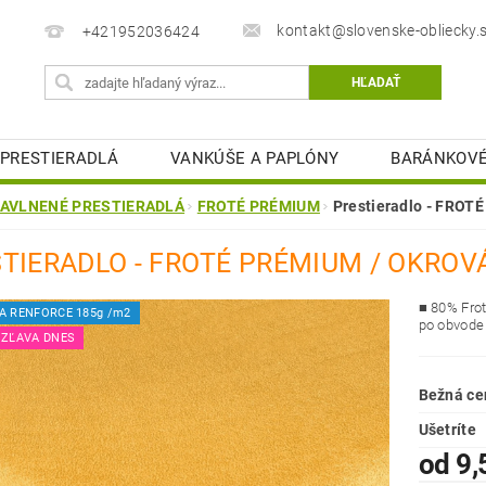
kontakt@slovenske-obliecky.
+421952036424
PRESTIERADLÁ
VANKÚŠE A PAPLÓNY
BARÁNKOVÉ
MATRACOVÉ CHRÁNIČE
KÚPEĽŇOVÉ PREDLOŽKY
AVLNENÉ PRESTIERADLÁ
FROTÉ PRÉMIUM
Prestieradlo - FRO
STOLOVÉ OBRUSY
OBCHODNÉ PODMIENKY
K
TIERADLO - FROTÉ PRÉMIUM / OKROV
ELIZEŇ
■ 80
% Fro
A RENFORCE 185g /m2
po obvode
 ZĽAVA DNES
Bežná ce
Ušetríte
od 9,