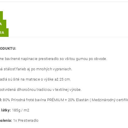
A
IA
RODUKTU:
lne bavlnené napínacie prestieradlo so všitou gumou po obvode.
á stálosť farieb aj po mnohých vypraniach.
radlá sú šité na matrace o výške až 25 cm.
potvrdená dlhoročnou tradíciou v textilnej výrobe.
l:
8
0% Prírodná froté bavlna PRÉMIUM + 20% Elastán ( Medzinárodný certifik
látky:
185g / m2
alenia:
1x Prestieradlo