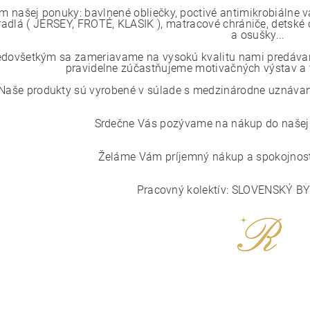
m našej ponuky: bavlnené obliečky, poctivé antimikrobiálne 
radlá ( JERSEY, FROTÉ, KLASIK ), matracové chrániče, detské o
a osušky...
edovšetkým sa zameriavame na vysokú kvalitu nami predávaný
pravidelne zúčastňujeme motivačných výstav a v
Naše produkty sú vyrobené v súlade s medzinárodne uznávaným
Srdečne Vás pozývame na nákup do našej i
Želáme Vám príjemný nákup a spokojnosť
Pracovný kolektív: SLOVENSKÝ B