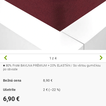
1
z 4
■ 80
% Froté BAVLNA PRÉMIUM + 20% ELASTÁN / So všitou gumičkou
po obvode
Bežná cena
8,90 €
Ušetríte
2 €
(–22 %)
6,90 €