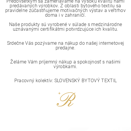
Predovšetkým sa zameriavame na vysokú kvalitu nami
predávaných výrobkov. Z oblasti bytového textilu sa
pravidelne zúčastňujeme motivačných výstav a veľtrhov
doma i v zahraničí.
Naše produkty sú vyrobené v súlade s medzinárodne
uznávanými certifikátmi potvrdzujúce ich kvalitu.
Srdečne Vás pozývame na nákup do našej internetovej
predajne.
Želáme Vám príjemný nákup a spokojnosť s našimi
výrobkami.
Pracovný kolektív: SLOVENSKÝ BYTOVÝ TEXTIL