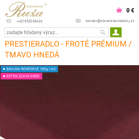
0 €
kontakt@slovenske-obliecky.sk
+421952036424
PRESTIERADLO - FROTÉ PRÉMIUM /
TMAVO HNEDÁ
■ BAVLNA RENFORCE 185g /m2
■ EXTRA ZĽAVA DNES