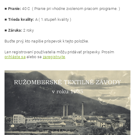
■
Pranie:
40 C ( Pranie pri vhodne zvolenom pracom programe. )
■
Trieda kvality:
A ( 1.stupeň kvality )
■ Záruka:
2 roky
Buďte prvý, kto napíše príspevok k tejto položke.
Len registrovaní používatelia môžu pridávať príspevky. Prosím
prihláste sa
alebo sa
zaregistrujte
.