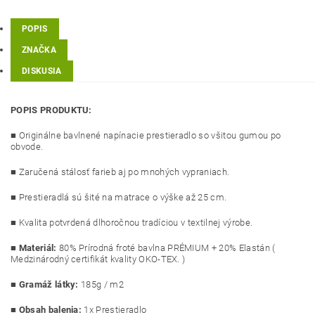
POPIS
ZNAČKA
DISKUSIA
POPIS PRODUKTU:
■ Originálne bavlnené napínacie prestieradlo so všitou gumou po
obvode.
■ Zaručená stálosť farieb aj po mnohých vypraniach.
■ Prestieradlá sú šité na matrace o výške až 25 cm.
■ Kvalita potvrdená dlhoročnou tradíciou v textilnej výrobe.
■
Materiál:
8
0% Prírodná froté bavlna PRÉMIUM + 20% Elastán (
Medzinárodný certifikát kvality OKO-TEX. )
■
Gramáž látky:
185g / m2
■
Obsah balenia:
1x Prestieradlo