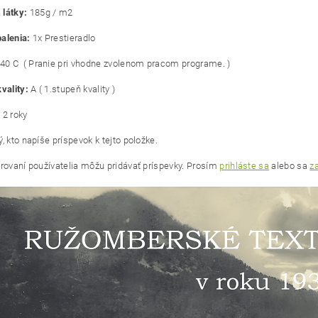
látky:
185g / m2
alenia:
1x Prestieradlo
40 C ( Pranie pri vhodne zvolenom pracom programe. )
vality:
A ( 1.stupeň kvality )
:
2 roky
, kto napíše príspevok k tejto položke.
trovaní používatelia môžu pridávať príspevky. Prosím
prihláste sa
alebo sa
za