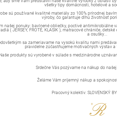
e, aby sme Vám predstavili naše kvalitné výrobky z oblasti by
všetky tipy domácnosti, hotelové a so
robe sú používané kvalitné materiály zo 100% prírodnej bavlny
výroby, čo garantuje dlhú životnosť p
m našej ponuky: bavlnené obliečky, poctivé antimikrobiálne 
radlá ( JERSEY, FROTÉ, KLASIK ), matracové chrániče, detské o
a osušky...
edovšetkým sa zameriavame na vysokú kvalitu nami predávaný
pravidelne zúčastňujeme motivačných výstav a v
Naše produkty sú vyrobené v súlade s medzinárodne uznávaným
Srdečne Vás pozývame na nákup do našej i
Želáme Vám príjemný nákup a spokojnosť
Pracovný kolektív: SLOVENSKÝ B