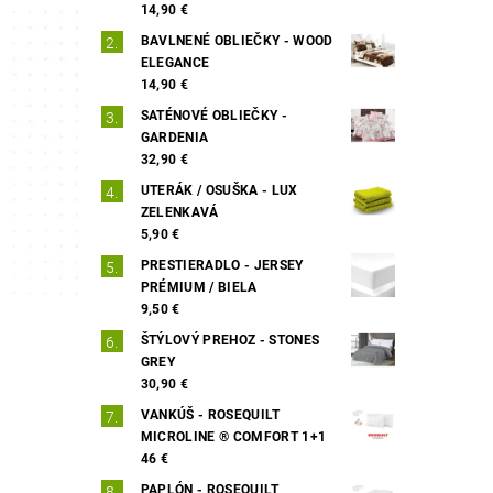
14,90 €
BAVLNENÉ OBLIEČKY - WOOD
ELEGANCE
14,90 €
SATÉNOVÉ OBLIEČKY -
GARDENIA
32,90 €
UTERÁK / OSUŠKA - LUX
ZELENKAVÁ
5,90 €
PRESTIERADLO - JERSEY
PRÉMIUM / BIELA
9,50 €
ŠTÝLOVÝ PREHOZ - STONES
GREY
30,90 €
VANKÚŠ - ROSEQUILT
MICROLINE ® COMFORT 1+1
46 €
PAPLÓN - ROSEQUILT