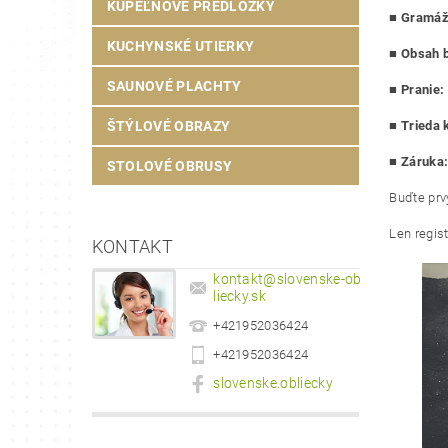
KÚPEĽŇOVÉ PREDLOŽKY
■
Gramáž 
KUCHYNSKÉ UTIERKY
■
Obsah b
SAUNOVÉ PLACHTY
■
Pranie:
ŠTÝLOVÉ OBRAZY
■
Trieda k
■ Záruka
STOLOVÉ OBRUSY
Buďte prvý
Len regis
KONTAKT
kontakt
@
slovenske-ob
liecky.sk
+421952036424
+421952036424
slovenske.obliecky