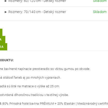
► Rozmery: 60/120 cm - Detský rozmer
Skladom
0
► Rozmery: 70/140 cm - Detský rozmer
Skladom
0
A
IA
RODUKTU:
lne bavlnené napínacie prestieradlo so všitou gumou po obvode.
á stálosť farieb aj po mnohých vypraniach.
radlá sú šité na matrace o výške až 25 cm.
potvrdená dlhoročnou tradíciou v textilnej výrobe.
l:
8
0% Prírodná froté bavlna PRÉMIUM + 20% Elastán ( Medzinárodný certifik