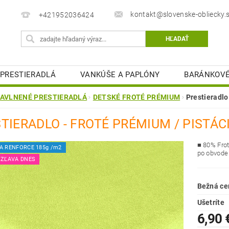
kontakt@slovenske-obliecky.
+421952036424
PRESTIERADLÁ
VANKÚŠE A PAPLÓNY
BARÁNKOVÉ
MATRACOVÉ CHRÁNIČE
KÚPEĽŇOVÉ PREDLOŽKY
AVLNENÉ PRESTIERADLÁ
DETSKÉ FROTÉ PRÉMIUM
Prestieradl
STOLOVÉ OBRUSY
OBCHODNÉ PODMIENKY
K
TIERADLO - FROTÉ PRÉMIUM / PISTÁC
ELIZEŇ
■ 80
% Fro
A RENFORCE 185g /m2
po obvode
 ZĽAVA DNES
Bežná ce
Ušetríte
6,90 