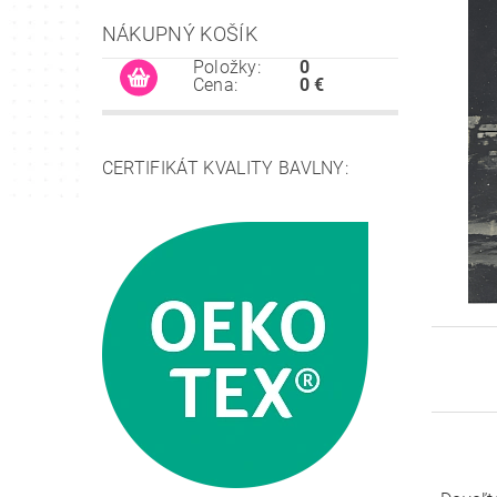
NÁKUPNÝ KOŠÍK
Položky:
0
Cena:
0 €
CERTIFIKÁT KVALITY BAVLNY: