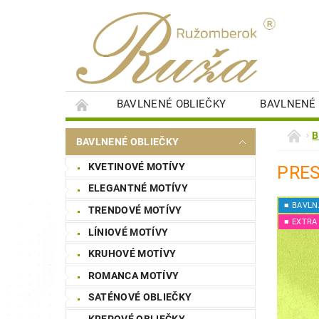
BAVLNENÉ OBLIEČKY
BAVLNENÉ 
DETSKÉ PERINKY
DETSKÉ PLIENKY
B
BAVLNENÉ OBLIEČKY
SAUNOVÉ PLACHTY
ŠTÝLOVÉ OBRAZY
KVETINOVÉ MOTÍVY
PRES
NÁKUPNÁ SÚŤAŽ
STAROSTLIVOSŤ O BI
ELEGANTNÉ MOTÍVY
■ BAVLN
TRENDOVÉ MOTÍVY
■ EXTRA
LÍNIOVÉ MOTÍVY
KRUHOVÉ MOTÍVY
ROMANCA MOTÍVY
SATÉNOVÉ OBLIEČKY
KREPOVÉ OBLIEČKY