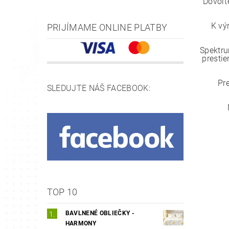
Dovoľt
K vý
PRIJÍMAME ONLINE PLATBY
Spektru
prestie
Pr
SLEDUJTE NÁŠ FACEBOOK:
TOP 10
BAVLNENÉ OBLIEČKY -
HARMONY