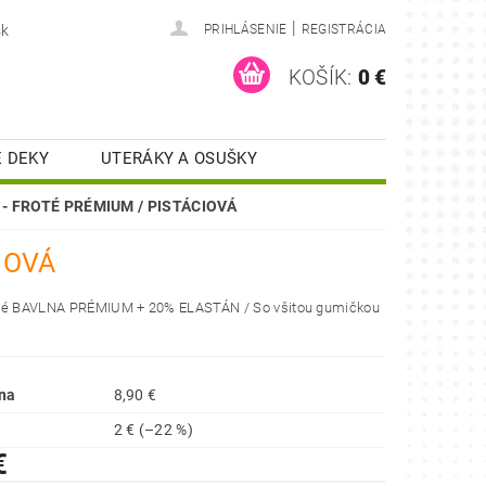
|
sk
PRIHLÁSENIE
REGISTRÁCIA
KOŠÍK:
0 €
 DEKY
UTERÁKY A OSUŠKY
KUCHYNSKÉ UTIERKY
o - FROTÉ PRÉMIUM / PISTÁCIOVÁ
ONTAKT
RECENZIE
IOVÁ
té BAVLNA PRÉMIUM + 20% ELASTÁN / So všitou gumičkou
na
8,90 €
2 €
(–22 %)
€