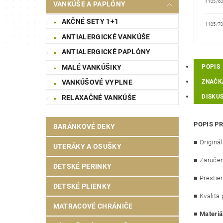
1105/6
VANKÚŠE A PAPLÓNY
AKČNÉ SETY 1+1
1105/7
ANTIALERGICKÉ VANKÚŠE
ANTIALERGICKÉ PAPLÓNY
MALÉ VANKÚŠIKY
POPIS
ZNAČK
VANKÚŠOVÉ VYPLNE
DISKUS
RELAXAČNÉ VANKÚŠE
POPIS P
BARÁNKOVÉ DEKY
■ Originá
UTERÁKY A OSUŠKY
■ Zaručen
DETSKÉ PERINKY
■ Prestie
DETSKÉ PLIENKY
■ Kvalita 
MATRACOVÉ CHRÁNIČE
■
Materiá