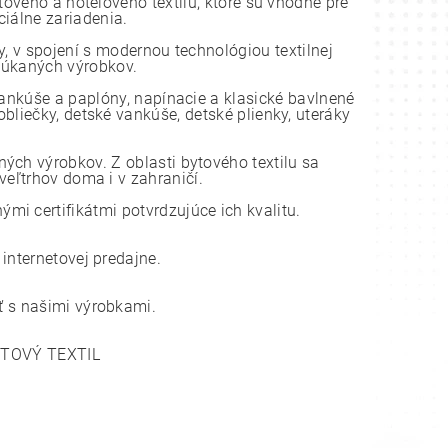
tového a hotelového textilu, ktoré sú vhodné pre
ciálne zariadenia.
, v spojení s modernou technológiou textilnej
onúkaných výrobkov.
vankúše a paplóny, napínacie a klasické bavlnené
bliečky, detské vankúše, detské plienky, uteráky
ch výrobkov. Z oblasti bytového textilu sa
eľtrhov doma i v zahraničí.
i certifikátmi potvrdzujúce ich kvalitu.
nternetovej predajne.
 s našimi výrobkami.
YTOVÝ TEXTIL