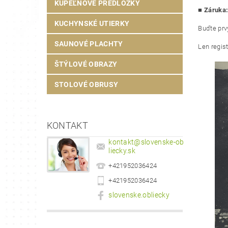
KÚPEĽŇOVÉ PREDLOŽKY
■ Záruka
KUCHYNSKÉ UTIERKY
Buďte prvý
SAUNOVÉ PLACHTY
Len regis
ŠTÝLOVÉ OBRAZY
STOLOVÉ OBRUSY
KONTAKT
kontakt
@
slovenske-ob
liecky.sk
+421952036424
+421952036424
slovenske.obliecky