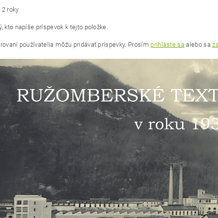
:
2 roky
, kto napíše príspevok k tejto položke.
trovaní používatelia môžu pridávať príspevky. Prosím
prihláste sa
alebo sa
za