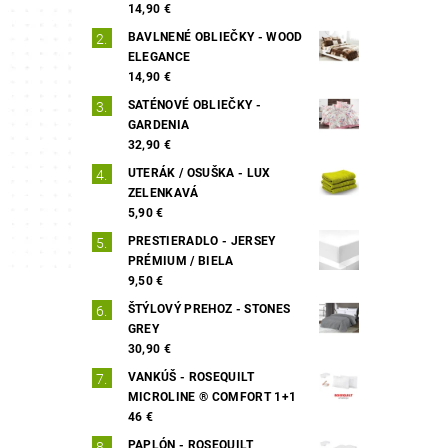
14,90 €
BAVLNENÉ OBLIEČKY - WOOD
ELEGANCE
14,90 €
SATÉNOVÉ OBLIEČKY -
GARDENIA
32,90 €
UTERÁK / OSUŠKA - LUX
ZELENKAVÁ
5,90 €
PRESTIERADLO - JERSEY
PRÉMIUM / BIELA
9,50 €
ŠTÝLOVÝ PREHOZ - STONES
GREY
30,90 €
VANKÚŠ - ROSEQUILT
MICROLINE ® COMFORT 1+1
46 €
PAPLÓN - ROSEQUILT