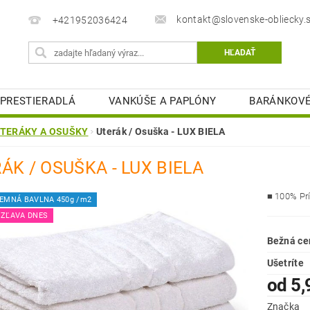
kontakt@slovenske-obliecky.
+421952036424
PRESTIERADLÁ
VANKÚŠE A PAPLÓNY
BARÁNKOVÉ
MATRACOVÉ CHRÁNIČE
KÚPEĽŇOVÉ PREDLOŽKY
TERÁKY A OSUŠKY
Uterák / Osuška - LUX BIELA
STOLOVÉ OBRUSY
OBCHODNÉ PODMIENKY
K
ÁK / OSUŠKA - LUX BIELA
ELIZEŇ
■
100% Pr
JEMNÁ BAVLNA 450g /m2
 ZĽAVA DNES
Bežná ce
Ušetríte
od 5,
Značka