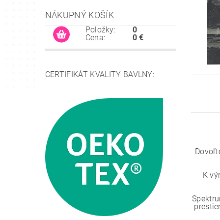
NÁKUPNÝ KOŠÍK
Položky:
0
Cena:
0 €
CERTIFIKÁT KVALITY BAVLNY:
Dovoľt
K vý
Spektru
prestie