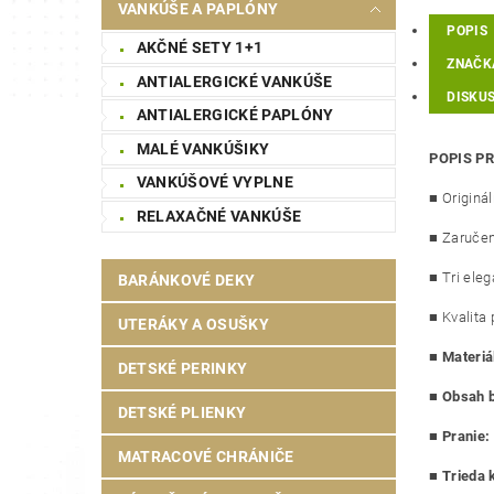
VANKÚŠE A PAPLÓNY
POPIS
AKČNÉ SETY 1+1
ZNAČK
ANTIALERGICKÉ VANKÚŠE
DISKUS
ANTIALERGICKÉ PAPLÓNY
MALÉ VANKÚŠIKY
POPIS P
VANKÚŠOVÉ VYPLNE
■ Originá
RELAXAČNÉ VANKÚŠE
■ Zaručen
■ Tri eleg
BARÁNKOVÉ DEKY
■ Kvalita 
UTERÁKY A OSUŠKY
■
Materiá
DETSKÉ PERINKY
■
Obsah b
DETSKÉ PLIENKY
■
Pranie:
MATRACOVÉ CHRÁNIČE
■
Trieda k