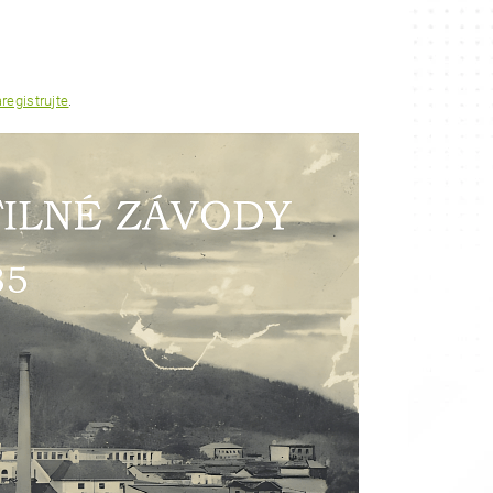
registrujte
.