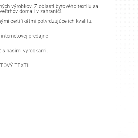
ch výrobkov. Z oblasti bytového textilu sa
eľtrhov doma i v zahraničí.
i certifikátmi potvrdzujúce ich kvalitu.
nternetovej predajne.
 s našimi výrobkami.
YTOVÝ TEXTIL