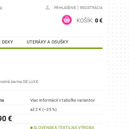
|
sk
PRIHLÁSENIE
REGISTRÁCIA
KOŠÍK:
0 €
 DEKY
UTERÁKY A OSUŠKY
KUCHYNSKÉ UTIERKY
ONTAKT
RECENZIE
írodná bavlna DE LUXE
na
Viac informácií v tabuľke variantov
až
2 €
(–25 %)
90 €
■ SLOVENSKÁ TEXTILNÁ VÝROBA