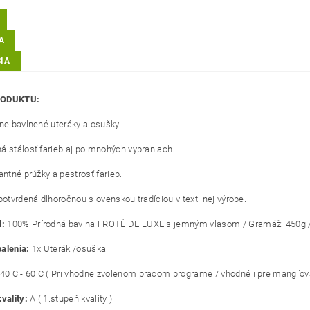
A
IA
RODUKTU:
lne bavlnené uteráky a osušky.
á stálosť farieb aj po mnohých vypraniach.
antné prúžky a pestrosť farieb.
potvrdená dlhoročnou slovenskou tradíciou v textilnej výrobe.
l:
100% Prírodná bavlna FROTÉ DE LUXE s jemným vlasom / Gramáž: 450g / m
alenia:
1x Uterák /osuška
40 C - 60 C ( Pri vhodne zvolenom pracom programe / vhodné i pre mangľova
vality:
A ( 1.stupeň kvality )