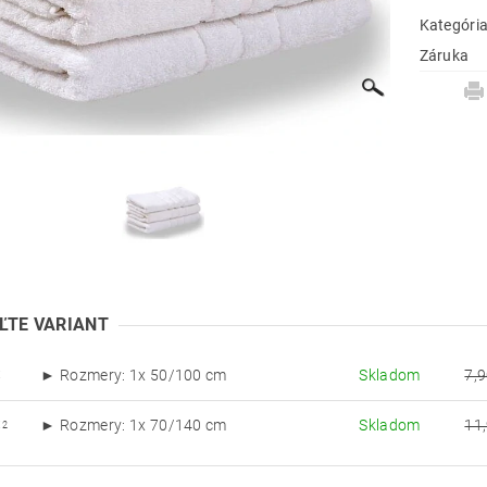
Kategóri
Záruka
ĽTE VARIANT
► Rozmery: 1x 50/100 cm
Skladom
7,9
X
► Rozmery: 1x 70/140 cm
Skladom
11
X2