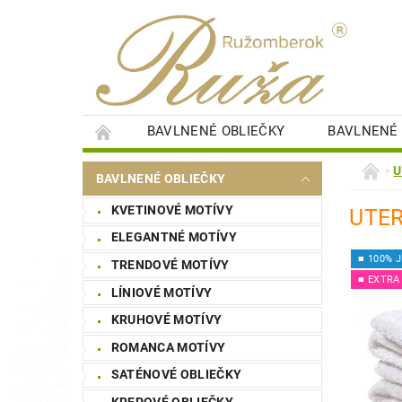
BAVLNENÉ OBLIEČKY
BAVLNENÉ 
DETSKÉ PERINKY
DETSKÉ PLIENKY
U
BAVLNENÉ OBLIEČKY
SAUNOVÉ PLACHTY
ŠTÝLOVÉ OBRAZY
KVETINOVÉ MOTÍVY
UTER
NÁKUPNÁ SÚŤAŽ
STAROSTLIVOSŤ O BI
ELEGANTNÉ MOTÍVY
■ 100% 
TRENDOVÉ MOTÍVY
■ EXTRA
LÍNIOVÉ MOTÍVY
KRUHOVÉ MOTÍVY
ROMANCA MOTÍVY
SATÉNOVÉ OBLIEČKY
KREPOVÉ OBLIEČKY