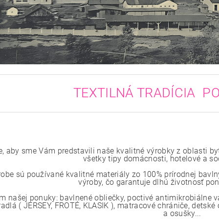
TEXTILNÁ TRADÍCIA PO
e, aby sme Vám predstavili naše kvalitné výrobky z oblasti by
všetky tipy domácnosti, hotelové a so
robe sú používané kvalitné materiály zo 100% prírodnej bavlny
výroby, čo garantuje dlhú životnosť p
m našej ponuky: bavlnené obliečky, poctivé antimikrobiálne 
radlá ( JERSEY, FROTÉ, KLASIK ), matracové chrániče, detské o
a osušky...