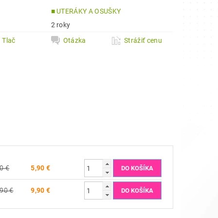
a
■ UTERÁKY A OSUŠKY
2 roky
Tlač
Otázka
Strážiť cenu
0 €
5,90 €
,90 €
9,90 €