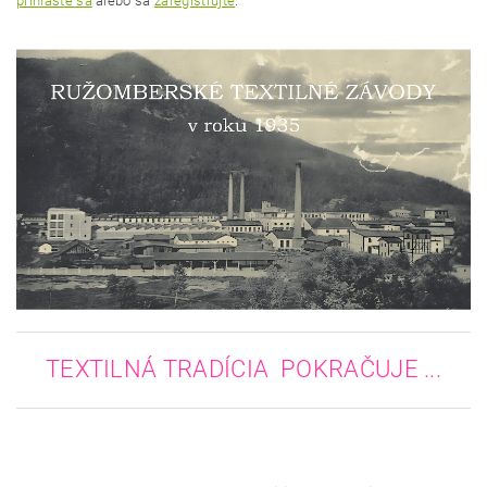
prihláste sa
alebo sa
zaregistrujte
.
TEXTILNÁ TRADÍCIA POKRAČUJE ...