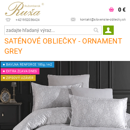
0 €
kontakt@slovenske-obliecky.sk
+421952036424
SATÉNOVÉ OBLIEČKY - ORNAMENT
GREY
■ BAVLNA RENFORCE 185g /m2
■ EXTRA ZĽAVA DNES
■ ZIPSOVÝ UZÁVER