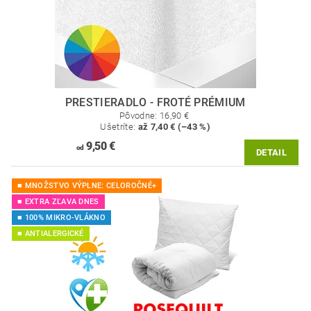
PRESTIERADLO - FROTÉ PRÉMIUM
Pôvodne:
16,90 €
Ušetríte
:
až 7,40 € (–43 %)
9,50 €
od
DETAIL
■ MNOŽSTVO VÝPLNE: CELOROČNÉ+
■ EXTRA ZĽAVA DNES
■ 100% MIKRO-VLÁKNO
■ ANTIALERGICKÉ