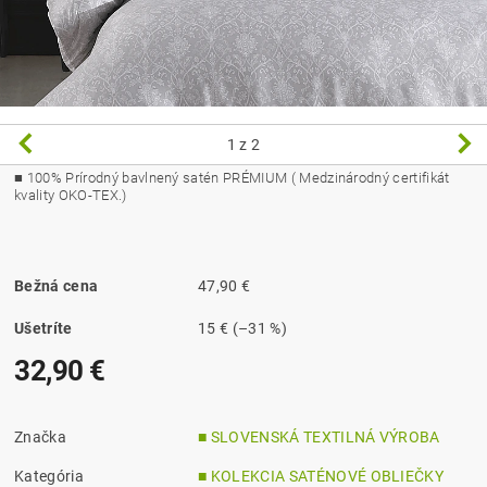
1
z 2
■
100% Prírodný bavlnený satén PRÉMIUM ( Medzinárodný certifikát
kvality OKO-TEX.)
Bežná cena
47,90 €
Ušetríte
15 €
(–31 %)
32,90 €
Značka
■ SLOVENSKÁ TEXTILNÁ VÝROBA
Kategória
■ KOLEKCIA SATÉNOVÉ OBLIEČKY