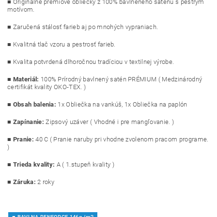
■ Originálne prémiové obliečky z 100% bavlneného saténu s pestrým
motívom.
■ Zaručená stálosť farieb aj po mnohých vypraniach.
■ Kvalitná tlač vzoru a pestrosť farieb.
■ Kvalita potvrdená dlhoročnou tradíciou v textilnej výrobe.
■
Materiál:
100% Prírodný bavlnený satén PRÉMIUM ( Medzinárodný
certifikát kvality OKO-TEX. )
■
Obsah balenia:
1x Obliečka na vankúš, 1x Obliečka na paplón
■
Zapínanie:
Zipsový uzáver ( Vhodné i pre mangľovanie. )
■
Pranie:
40 C ( Pranie naruby pri vhodne zvolenom pracom programe.
)
■
Trieda kvality:
A ( 1.stupeň kvality )
■ Záruka:
2 roky