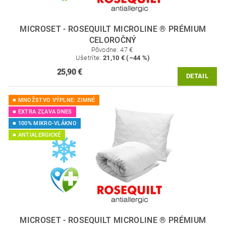
MICROSET - ROSEQUILT MICROLINE ® PRÉMIUM
CELOROČNÝ
Pôvodne:
47 €
Ušetríte
:
21,10 € (–44 %)
25,90 €
DETAIL
■ MNOŽSTVO VÝPLNE: ZIMNÉ
■ EXTRA ZĽAVA DNES
■ 100% MIKRO-VLÁKNO
■ ANTIALERGICKÉ
MICROSET - ROSEQUILT MICROLINE ® PRÉMIUM