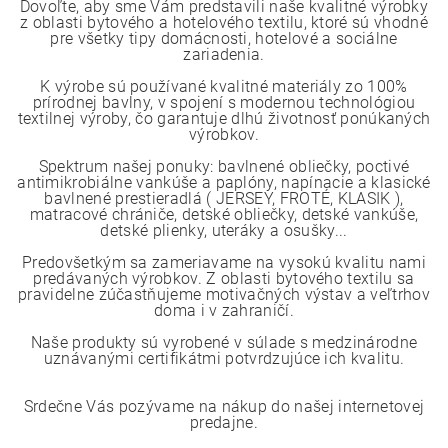
Dovoľte, aby sme Vám predstavili naše kvalitné výrobky
z oblasti bytového a hotelového textilu, ktoré sú vhodné
pre všetky tipy domácnosti, hotelové a sociálne
zariadenia.
K výrobe sú používané kvalitné materiály zo 100%
prírodnej bavlny, v spojení s modernou technológiou
textilnej výroby, čo garantuje dlhú životnosť ponúkaných
výrobkov.
Spektrum našej ponuky: bavlnené obliečky, poctivé
antimikrobiálne vankúše a paplóny, napínacie a klasické
bavlnené prestieradlá ( JERSEY, FROTÉ, KLASIK ),
matracové chrániče, detské obliečky, detské vankúše,
detské plienky, uteráky a osušky...
Predovšetkým sa zameriavame na vysokú kvalitu nami
predávaných výrobkov. Z oblasti bytového textilu sa
pravidelne zúčastňujeme motivačných výstav a veľtrhov
doma i v zahraničí.
Naše produkty sú vyrobené v súlade s medzinárodne
uznávanými certifikátmi potvrdzujúce ich kvalitu.
Srdečne Vás pozývame na nákup do našej internetovej
predajne.