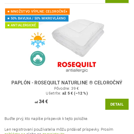
■ MNOŽSTVO VÝPLNE: CELOROČNÉ+
■ 50% BAVLNA / 50% MIKROVLÁKNO
■ ANTIALERGICKÉ
PAPLÓN - ROSEQUILT NATURLINE ® CELOROČNÝ
Pôvodne:
39 €
Ušetríte
:
až 5 € (–12 %)
34 €
od
DETAIL
Buďte prvý, kto napíše príspevok k tejto položke.
Len registrovaní používatelia môžu pridávať príspevky. Prosím