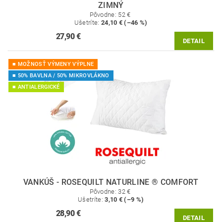
ZIMNÝ
Pôvodne:
52 €
Ušetríte
:
24,10 € (–46 %)
27,90 €
DETAIL
■ MOŽNOSŤ VÝMENY VÝPLNE
■ 50% BAVLNA / 50% MIKROVLÁKNO
■ ANTIALERGICKÉ
VANKÚŠ - ROSEQUILT NATURLINE ® COMFORT
Pôvodne:
32 €
Ušetríte
:
3,10 € (–9 %)
28,90 €
DETAIL