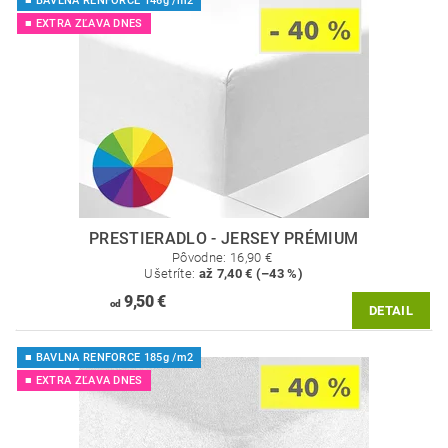
■ BAVLNA RENFORCE 146g /m2
■ EXTRA ZĽAVA DNES
PRESTIERADLO - JERSEY PRÉMIUM
Pôvodne:
16,90 €
Ušetríte
:
až 7,40 € (–43 %)
9,50 €
od
DETAIL
■ BAVLNA RENFORCE 185g /m2
■ EXTRA ZĽAVA DNES