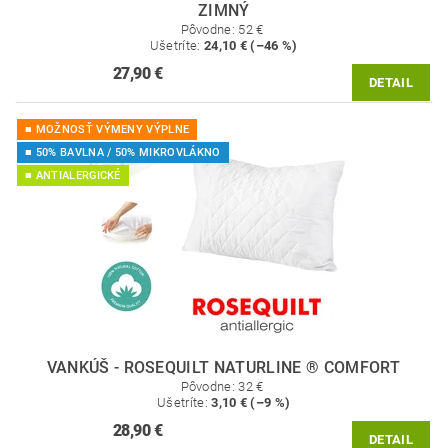
ZIMNÝ
Pôvodne:
52 €
Ušetríte
:
24,10 € (–46 %)
27,90 €
DETAIL
■ MOŽNOSŤ VÝMENY VÝPLNE
■ 50% BAVLNA / 50% MIKROVLÁKNO
■ ANTIALERGICKÉ
VANKÚŠ - ROSEQUILT NATURLINE ® COMFORT
Pôvodne:
32 €
Ušetríte
:
3,10 € (–9 %)
28,90 €
DETAIL