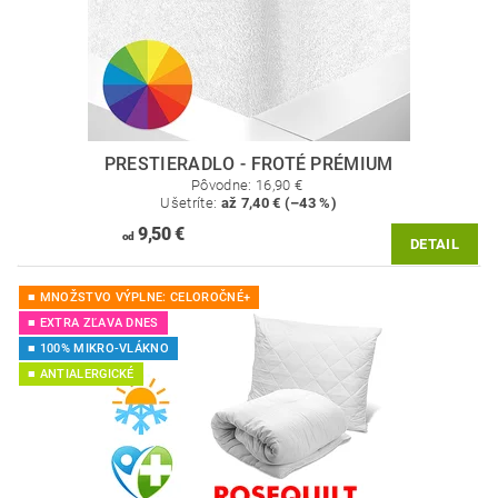
PRESTIERADLO - FROTÉ PRÉMIUM
Pôvodne:
16,90 €
Ušetríte
:
až 7,40 € (–43 %)
9,50 €
od
DETAIL
■ MNOŽSTVO VÝPLNE: CELOROČNÉ+
■ EXTRA ZĽAVA DNES
■ 100% MIKRO-VLÁKNO
■ ANTIALERGICKÉ