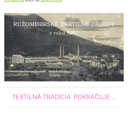
prihláste sa
alebo sa
zaregistrujte
.
TEXTILNÁ TRADÍCIA POKRAČUJE ...