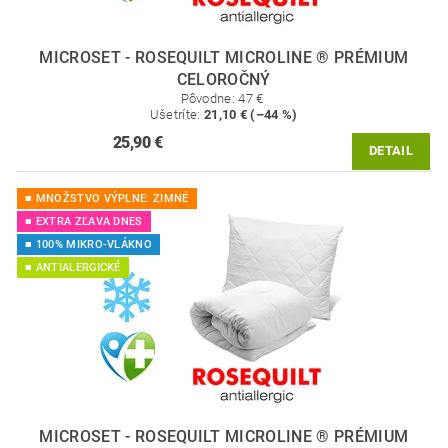
MICROSET - ROSEQUILT MICROLINE ® PRÉMIUM
CELOROČNÝ
Pôvodne:
47 €
Ušetríte
:
21,10 € (–44 %)
25,90 €
DETAIL
■ MNOŽSTVO VÝPLNE: ZIMNÉ
■ EXTRA ZĽAVA DNES
■ 100% MIKRO-VLÁKNO
■ ANTIALERGICKÉ
MICROSET - ROSEQUILT MICROLINE ® PRÉMIUM