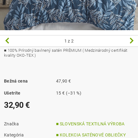
1
z 2
■
100% Prírodný bavlnený satén PRÉMIUM ( Medzinárodný certifikát
kvality OKO-TEX.)
Bežná cena
47,90 €
Ušetríte
15 €
(–31 %)
32,90 €
Značka
■ SLOVENSKÁ TEXTILNÁ VÝROBA
Kategória
■ KOLEKCIA SATÉNOVÉ OBLIEČKY