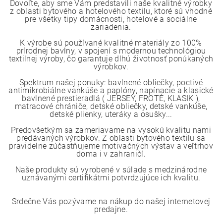
Dovoľte, aby sme Vám predstavili naše kvalitné výrobky
z oblasti bytového a hotelového textilu, ktoré sú vhodné
pre všetky tipy domácnosti, hotelové a sociálne
zariadenia.
K výrobe sú používané kvalitné materiály zo 100%
prírodnej bavlny, v spojení s modernou technológiou
textilnej výroby, čo garantuje dlhú životnosť ponúkaných
výrobkov.
Spektrum našej ponuky: bavlnené obliečky, poctivé
antimikrobiálne vankúše a paplóny, napínacie a klasické
bavlnené prestieradlá ( JERSEY, FROTÉ, KLASIK ),
matracové chrániče, detské obliečky, detské vankúše,
detské plienky, uteráky a osušky...
Predovšetkým sa zameriavame na vysokú kvalitu nami
predávaných výrobkov. Z oblasti bytového textilu sa
pravidelne zúčastňujeme motivačných výstav a veľtrhov
doma i v zahraničí.
Naše produkty sú vyrobené v súlade s medzinárodne
uznávanými certifikátmi potvrdzujúce ich kvalitu.
Srdečne Vás pozývame na nákup do našej internetovej
predajne.