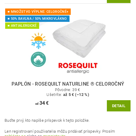
■ MNOŽSTVO VÝPLNE: CELOROČNÉ+
■ 50% BAVLNA / 50% MIKROVLÁKNO
■ ANTIALERGICKÉ
PAPLÓN - ROSEQUILT NATURLINE ® CELOROČNÝ
Pôvodne:
39 €
Ušetríte
:
až 5 € (–12 %)
34 €
od
DETAIL
Buďte prvý, kto napíše príspevok k tejto položke.
Len registrovaní používatelia môžu pridávať príspevky. Prosím