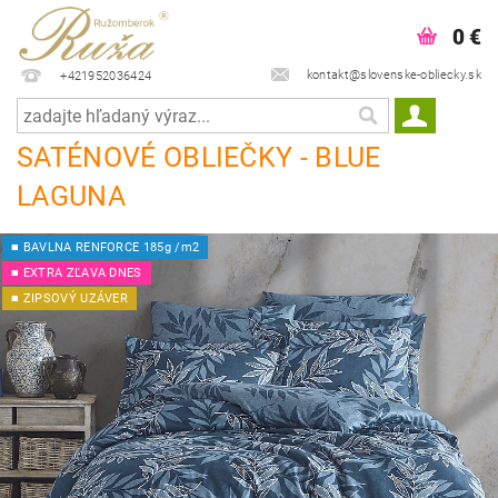
0 €
kontakt@slovenske-obliecky.sk
+421952036424
SATÉNOVÉ OBLIEČKY - BLUE
LAGUNA
■ BAVLNA RENFORCE 185g /m2
■ EXTRA ZĽAVA DNES
■ ZIPSOVÝ UZÁVER