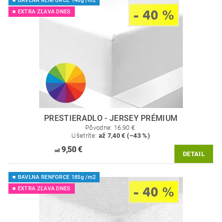
■ BAVLNA RENFORCE 146g /m2
■ EXTRA ZĽAVA DNES
PRESTIERADLO - JERSEY PRÉMIUM
Pôvodne:
16,90 €
Ušetríte
:
až 7,40 € (–43 %)
9,50 €
od
DETAIL
■ BAVLNA RENFORCE 185g /m2
■ EXTRA ZĽAVA DNES