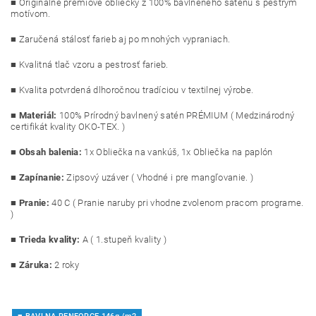
■ Originálne prémiové obliečky z 100% bavlneného saténu s pestrým
motívom.
■ Zaručená stálosť farieb aj po mnohých vypraniach.
■ Kvalitná tlač vzoru a pestrosť farieb.
■ Kvalita potvrdená dlhoročnou tradíciou v textilnej výrobe.
■
Materiál:
100% Prírodný bavlnený satén PRÉMIUM ( Medzinárodný
certifikát kvality OKO-TEX. )
■
Obsah balenia:
1x Obliečka na vankúš, 1x Obliečka na paplón
■
Zapínanie:
Zipsový uzáver ( Vhodné i pre mangľovanie. )
■
Pranie:
40 C ( Pranie naruby pri vhodne zvolenom pracom programe.
)
■
Trieda kvality:
A ( 1.stupeň kvality )
■ Záruka:
2 roky