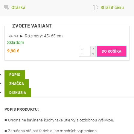
Otázka
Strážiť cenu
ZVOĽTE VARIANT
► Rozmery: 45/65 cm
1327/45
Skladom
9,90 €
POPIS
ZNAČKA
DISKUSIA
POPIS PRODUKTU:
■ Originálne bavlnené kuchynské utierky s ozdobnou výšivkou.
■ Zaručená stálosť farieb aj po mnohých vypraniach.