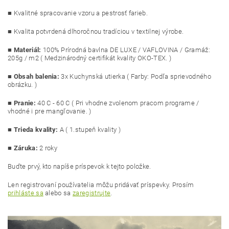
■ Kvalitné spracovanie vzoru a pestrosť farieb.
■ Kvalita potvrdená dlhoročnou tradíciou v textilnej výrobe.
■
Materiál:
100% Prírodná bavlna DE LUXE / VAFLOVINA / Gramáž:
205g / m2 ( Medzinárodný certifikát kvality OKO-TEX. )
■
Obsah balenia:
3
x Kuchynská utierka ( Farby: Podľa sprievodného
obrázku. )
■
Pranie:
40 C - 60 C ( Pri vhodne zvolenom pracom programe /
vhodné i pre mangľovanie. )
■
Trieda kvality:
A ( 1.stupeň kvality )
■ Záruka:
2 roky
Buďte prvý, kto napíše príspevok k tejto položke.
Len registrovaní používatelia môžu pridávať príspevky. Prosím
prihláste sa
alebo sa
zaregistrujte
.