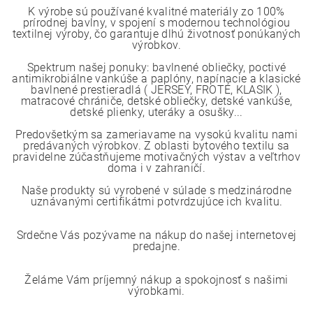
K výrobe sú používané kvalitné materiály zo 100%
prírodnej bavlny, v spojení s modernou technológiou
textilnej výroby, čo garantuje dlhú životnosť ponúkaných
výrobkov.
Spektrum našej ponuky: bavlnené obliečky, poctivé
antimikrobiálne vankúše a paplóny, napínacie a klasické
bavlnené prestieradlá ( JERSEY, FROTÉ, KLASIK ),
matracové chrániče, detské obliečky, detské vankúše,
detské plienky, uteráky a osušky...
Predovšetkým sa zameriavame na vysokú kvalitu nami
predávaných výrobkov. Z oblasti bytového textilu sa
pravidelne zúčastňujeme motivačných výstav a veľtrhov
doma i v zahraničí.
Naše produkty sú vyrobené v súlade s medzinárodne
uznávanými certifikátmi potvrdzujúce ich kvalitu.
Srdečne Vás pozývame na nákup do našej internetovej
predajne.
Želáme Vám príjemný nákup a spokojnosť s našimi
výrobkami.