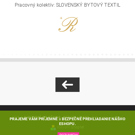
Pracovný kolektív: SLOVENSKÝ BYTOVÝ TEXTIL
2026 ©
SLOVENSKÉ OBLIEČKY.sk - KVALITA a ZĽAVY
, všetky práva vyhradené
PRAJEME VÁM PRÍJEMNÉ
a
BEZPEČNÉ PREHLIADANIE NÁŠHO
ESHOPU.
Vytvoril Shoptet