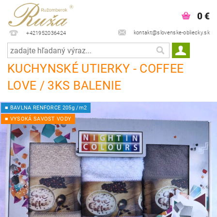
0 €
kontakt@slovenske-obliecky.sk
+421952036424
KUCHYNSKÉ UTIERKY - COFFEE
LOVE / 3KS BALENIE
■ BAVLNA RENFORCE 205g /m2
■ VYSOKÁ SAVOST VODY