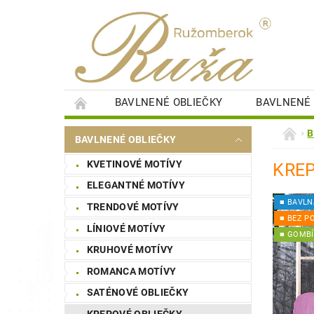
BAVLNENÉ OBLIEČKY
BAVLNENÉ 
DETSKÉ PERINKY
DETSKÉ PLIENKY
B
BAVLNENÉ OBLIEČKY
SAUNOVÉ PLACHTY
ŠTÝLOVÉ OBRAZY
KVETINOVÉ MOTÍVY
KREP
NÁKUPNÁ SÚŤAŽ
STAROSTLIVOSŤ O BI
ELEGANTNÉ MOTÍVY
■ BAVLN
TRENDOVÉ MOTÍVY
■ BEZ P
LÍNIOVÉ MOTÍVY
■ GOMBÍ
KRUHOVÉ MOTÍVY
ROMANCA MOTÍVY
SATÉNOVÉ OBLIEČKY
KREPOVÉ OBLIEČKY