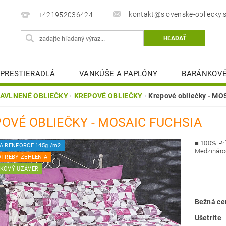
kontakt@slovenske-obliecky.
+421952036424
PRESTIERADLÁ
VANKÚŠE A PAPLÓNY
BARÁNKOVÉ
MATRACOVÉ CHRÁNIČE
KÚPEĽŇOVÉ PREDLOŽKY
AVLNENÉ OBLIEČKY
KREPOVÉ OBLIEČKY
Krepové obliečky - M
STOLOVÉ OBRUSY
OBCHODNÉ PODMIENKY
K
OVÉ OBLIEČKY - MOSAIC FUCHSIA
ELIZEŇ
■
100% Prí
A RENFORCE 145g /m2
Medzinárod
OTREBY ŽEHLENIA
KOVÝ UZÁVER
Bežná ce
Ušetríte