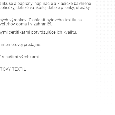
vankúše a paplóny, napínacie a klasické bavlnené
bliečky, detské vankúše, detské plienky, uteráky
ch výrobkov. Z oblasti bytového textilu sa
eľtrhov doma i v zahraničí.
i certifikátmi potvrdzujúce ich kvalitu.
nternetovej predajne.
 s našimi výrobkami.
YTOVÝ TEXTIL