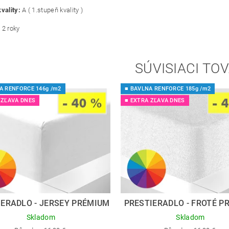
vality:
A ( 1.stupeň kvality )
:
2 roky
SÚVISIACI TO
A RENFORCE 146g /m2
■ BAVLNA RENFORCE 185g /m2
 ZĽAVA DNES
■ EXTRA ZĽAVA DNES
IERADLO - JERSEY PRÉMIUM
PRESTIERADLO - FROTÉ P
Skladom
Skladom