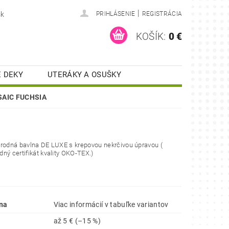
|
sk
PRIHLÁSENIE
REGISTRÁCIA
KOŠÍK:
0 €
 DEKY
UTERÁKY A OSUŠKY
KUCHYNSKÉ UTIERKY
OSAIC FUCHSIA
ONTAKT
RECENZIE
rodná bavlna DE LUXE s krepovou nekrčivou úpravou (
ný certifikát kvality OKO-TEX.)
na
Viac informácií v tabuľke variantov
až
5 €
(–15 %)