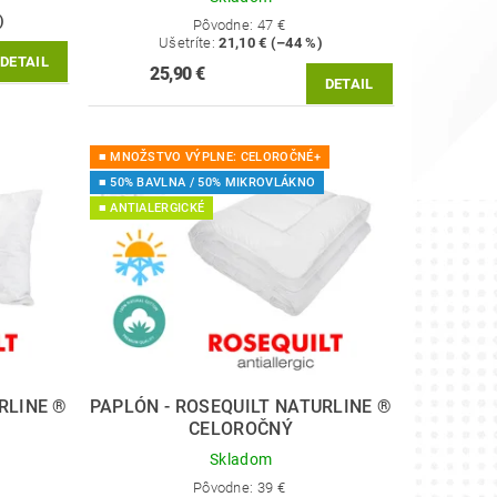
)
Pôvodne:
47 €
Ušetríte
:
21,10 € (–44 %)
DETAIL
25,90 €
DETAIL
■ MNOŽSTVO VÝPLNE: CELOROČNÉ+
■ 50% BAVLNA / 50% MIKROVLÁKNO
■ ANTIALERGICKÉ
RLINE ®
PAPLÓN - ROSEQUILT NATURLINE ®
CELOROČNÝ
Skladom
Pôvodne:
39 €