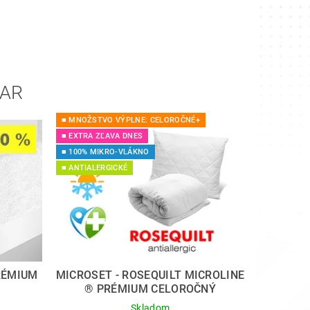
VAR
■ MNOŽSTVO VÝPLNE: CELOROČNÉ+
■ EXTRA ZĽAVA DNES
■ 100% MIKRO-VLÁKNO
■ ANTIALERGICKÉ
RÉMIUM
MICROSET - ROSEQUILT MICROLINE
® PRÉMIUM CELOROČNÝ
Skladom