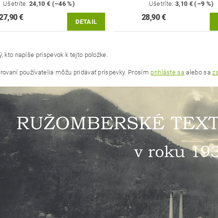
Ušetríte
:
24,10 € (–46 %)
Ušetríte
:
3,10 € (–9 %)
27,90 €
28,90 €
DETAIL
, kto napíše príspevok k tejto položke.
trovaní používatelia môžu pridávať príspevky. Prosím
prihláste sa
alebo sa
za