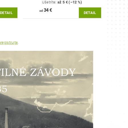
Ušetríte
:
až 5 € (–12 %)
34 €
od
DETAIL
DETAIL
registrujte
.