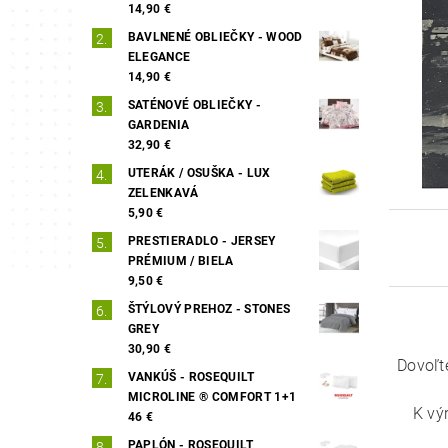
14,90 €
BAVLNENÉ OBLIEČKY - WOOD
ELEGANCE
14,90 €
SATÉNOVÉ OBLIEČKY -
GARDENIA
32,90 €
UTERÁK / OSUŠKA - LUX
ZELENKAVÁ
5,90 €
PRESTIERADLO - JERSEY
PRÉMIUM / BIELA
9,50 €
ŠTÝLOVÝ PREHOZ - STONES
GREY
30,90 €
Dovoľt
VANKÚŠ - ROSEQUILT
MICROLINE ® COMFORT 1+1
K vý
46 €
PAPLÓN - ROSEQUILT