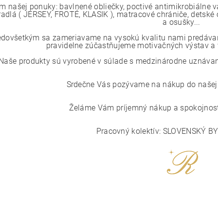
m našej ponuky: bavlnené obliečky, poctivé antimikrobiálne 
radlá ( JERSEY, FROTÉ, KLASIK ), matracové chrániče, detské o
a osušky...
edovšetkým sa zameriavame na vysokú kvalitu nami predávaný
pravidelne zúčastňujeme motivačných výstav a v
Naše produkty sú vyrobené v súlade s medzinárodne uznávaným
Srdečne Vás pozývame na nákup do našej i
Želáme Vám príjemný nákup a spokojnosť
Pracovný kolektív: SLOVENSKÝ B