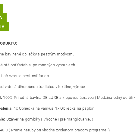
A
IA
RODUKTU:
lne bavlnené obliečky s pestrým motívom.
á stálosť farieb aj po mnohých vypraniach.
 tlač vzoru a pestrosť farieb.
potvrdená dlhoročnou tradíciou v textilnej výrobe.
l:
100% Prírodná bavlna DE LUXE s krepovou úpravou ( Medzinárodný certifik
alenia:
1x Obliečka na vankúš, 1x Obliečka na paplón
ie:
Uzáver na gombíky ( Vhodné i pre mangľovanie. )
40 C ( Pranie naruby pri vhodne zvolenom pracom programe. )