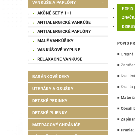
VANKÚŠE A PAPLÓNY
POPIS
AKČNÉ SETY 1+1
ZNAČK
ANTIALERGICKÉ VANKÚŠE
DISKUS
ANTIALERGICKÉ PAPLÓNY
MALÉ VANKÚŠIKY
POPIS P
VANKÚŠOVÉ VYPLNE
■ Originá
RELAXAČNÉ VANKÚŠE
■ Zaručen
■ Kvalitná
BARÁNKOVÉ DEKY
■ Kvalita 
UTERÁKY A OSUŠKY
■
Materiá
DETSKÉ PERINKY
■
Obsah b
DETSKÉ PLIENKY
■
Zapínan
MATRACOVÉ CHRÁNIČE
■
Pranie: