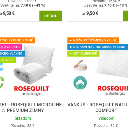
Pôvodne:
16,90 €
Pôvodne:
16,90 €
Ušetríte
:
až 7,40 € (–43 %)
Ušetríte
:
až 7,40 € (–43 %
9,50 €
9,50 €
od
od
DETAIL
TVO VÝPLNE: ZIMNÉ
■ MOŽNOSŤ VÝMENY VÝPLNE
 ZĽAVA DNES
■ 50% BAVLNA / 50% MIKROVLÁKNO
MIKRO-VLÁKNO
■ ANTIALERGICKÉ
LERGICKÉ
ET - ROSEQUILT MICROLINE
VANKÚŠ - ROSEQUILT NATU
® PRÉMIUM ZIMNÝ
COMFORT
Skladom
Skladom
Pôvodne:
52 €
Pôvodne:
32 €