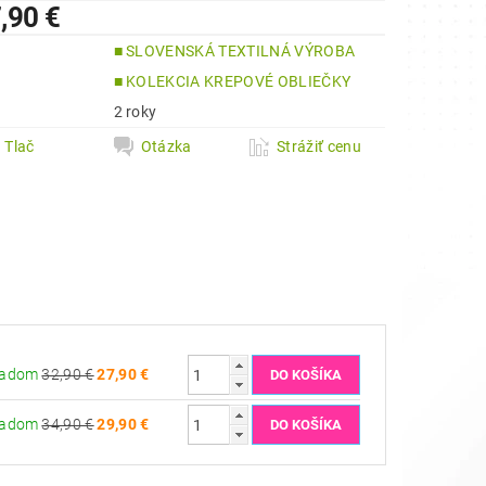
,90 €
■ SLOVENSKÁ TEXTILNÁ VÝROBA
a
■ KOLEKCIA KREPOVÉ OBLIEČKY
2 roky
Tlač
Otázka
Strážiť cenu
ladom
32,90 €
27,90 €
ladom
34,90 €
29,90 €