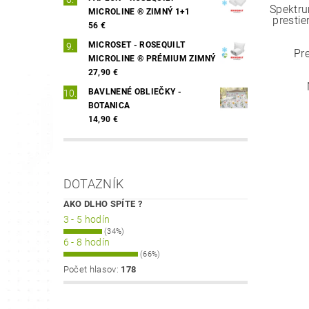
Spektru
MICROLINE ® ZIMNÝ 1+1
prestie
56 €
MICROSET - ROSEQUILT
Pr
MICROLINE ® PRÉMIUM ZIMNÝ
27,90 €
BAVLNENÉ OBLIEČKY -
BOTANICA
14,90 €
DOTAZNÍK
AKO DLHO SPÍTE ?
3 - 5 hodín
(34%)
6 - 8 hodín
(66%)
Počet hlasov:
178