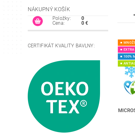
NÁKUPNÝ KOŠÍK
Položky:
0
Cena:
0 €
■ MNOŽS
CERTIFIKÁT KVALITY BAVLNY:
■ EXTRA
■ 100% 
■ ANTIA
MICROS