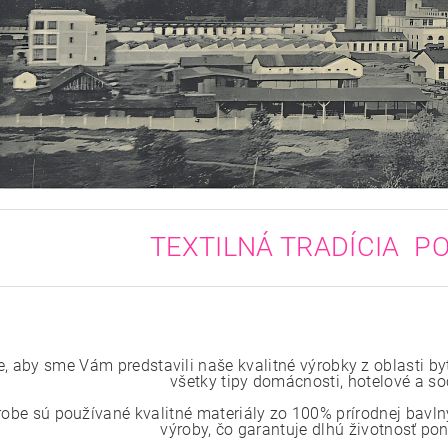
TEXTILNÁ TRADÍCIA PO
e, aby sme Vám predstavili naše kvalitné výrobky z oblasti by
všetky tipy domácnosti, hotelové a so
robe sú používané kvalitné materiály zo 100% prírodnej bavlny
výroby, čo garantuje dlhú životnosť p