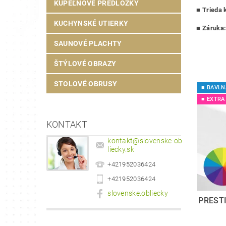
KÚPEĽŇOVÉ PREDLOŽKY
■
Trieda k
KUCHYNSKÉ UTIERKY
■ Záruka
SAUNOVÉ PLACHTY
ŠTÝLOVÉ OBRAZY
STOLOVÉ OBRUSY
■ BAVLN
■ EXTRA
KONTAKT
kontakt
@
slovenske-ob
liecky.sk
+421952036424
+421952036424
slovenske.obliecky
PREST