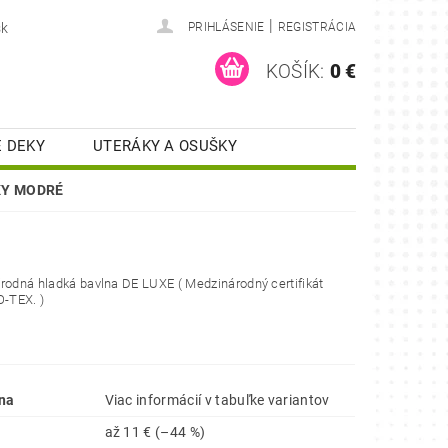
|
sk
PRIHLÁSENIE
REGISTRÁCIA
KOŠÍK:
0 €
 DEKY
UTERÁKY A OSUŠKY
KUCHYNSKÉ UTIERKY
ČKY MODRÉ
ONTAKT
RECENZIE
rodná hladká bavlna DE LUXE ( Medzinárodný certifikát
O-TEX. )
na
Viac informácií v tabuľke variantov
až
11 €
(–44 %)