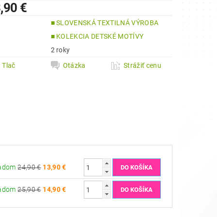
,90 €
■ SLOVENSKÁ TEXTILNÁ VÝROBA
a
■ KOLEKCIA DETSKÉ MOTÍVY
2 roky
Tlač
Otázka
Strážiť cenu
ladom
24,90 €
13,90 €
ladom
25,90 €
14,90 €