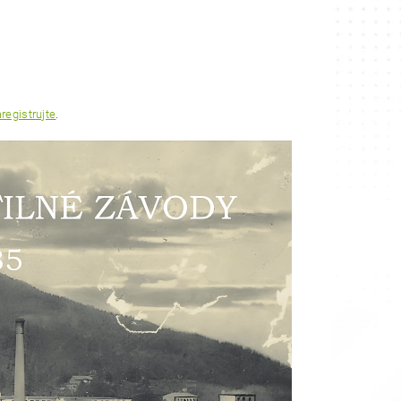
registrujte
.