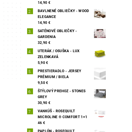
14,90 €
BAVLNENÉ OBLIEČKY - WOOD
ELEGANCE
14,90 €
SATÉNOVÉ OBLIEČKY -
GARDENIA
32,90 €
UTERÁK / OSUŠKA - LUX
ZELENKAVÁ
5,90 €
PRESTIERADLO - JERSEY
PRÉMIUM / BIELA
9,50 €
ŠTÝLOVÝ PREHOZ - STONES
GREY
30,90 €
VANKÚŠ - ROSEQUILT
MICROLINE ® COMFORT 1+1
46 €
PAPLÓN - ROSEQUILT