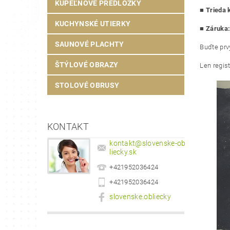
KÚPEĽŇOVÉ PREDLOŽKY
■
Trieda k
KUCHYNSKÉ UTIERKY
■ Záruka
SAUNOVÉ PLACHTY
Buďte prvý
ŠTÝLOVÉ OBRAZY
Len regis
STOLOVÉ OBRUSY
KONTAKT
kontakt
@
slovenske-ob
liecky.sk
+421952036424
+421952036424
slovenske.obliecky