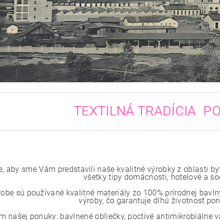
TEXTILNÁ TRADÍCIA PO
e, aby sme Vám predstavili naše kvalitné výrobky z oblasti by
všetky tipy domácnosti, hotelové a so
robe sú používané kvalitné materiály zo 100% prírodnej bavlny
výroby, čo garantuje dlhú životnosť p
m našej ponuky: bavlnené obliečky, poctivé antimikrobiálne 