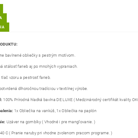
A
IA
RODUKTU:
lne bavlnené obliečky s pestrým motívom.
á stálosť farieb aj po mnohých vypraniach.
 tlač vzoru a pestrosť farieb.
potvrdená dlhoročnou tradíciou v textilnej výrobe.
l:
100% Prírodná hladká bavlna DE LUXE ( Medzinárodný certifikát kvality OK
alenia:
1x Obliečka na vankúš, 1x Obliečka na paplón
ie:
Uzáver na gombíky
( Vhodné i pre mangľovanie. )
40 C ( Pranie naruby pri vhodne zvolenom pracom programe. )