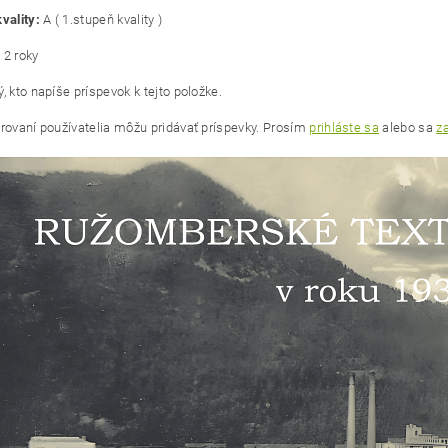
vality:
A ( 1.stupeň kvality )
:
2 roky
, kto napíše príspevok k tejto položke.
trovaní používatelia môžu pridávať príspevky. Prosím
prihláste sa
alebo sa
za