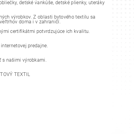
bliečky, detské vankúše, detské plienky, uteráky
ch výrobkov. Z oblasti bytového textilu sa
eľtrhov doma i v zahraničí.
i certifikátmi potvrdzujúce ich kvalitu.
nternetovej predajne.
 s našimi výrobkami.
YTOVÝ TEXTIL