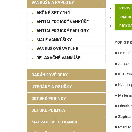
VANKÚŠE A PAPLÓNY
POPIS
AKČNÉ SETY 1+1
ZNAČK
ANTIALERGICKÉ VANKÚŠE
DISKUS
ANTIALERGICKÉ PAPLÓNY
MALÉ VANKÚŠIKY
POPIS P
VANKÚŠOVÉ VYPLNE
■ Originá
RELAXAČNÉ VANKÚŠE
■ Zaručen
■ Kvalitná
BARÁNKOVÉ DEKY
■ Kvalita 
UTERÁKY A OSUŠKY
■
Materiá
DETSKÉ PERINKY
■
Obsah b
DETSKÉ PLIENKY
■
Zapínan
MATRACOVÉ CHRÁNIČE
■
Pranie: