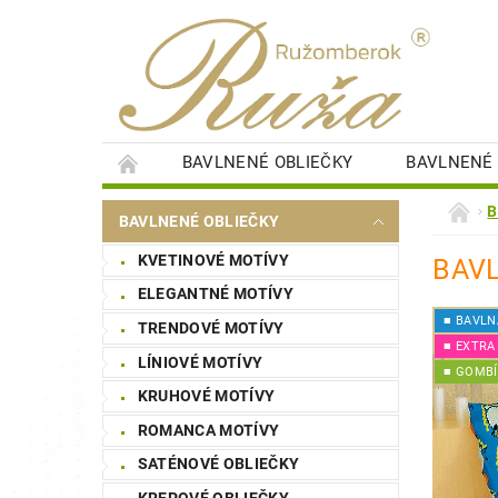
BAVLNENÉ OBLIEČKY
BAVLNENÉ 
DETSKÉ PERINKY
DETSKÉ PLIENKY
B
BAVLNENÉ OBLIEČKY
SAUNOVÉ PLACHTY
ŠTÝLOVÉ OBRAZY
KVETINOVÉ MOTÍVY
BAVL
NÁKUPNÁ SÚŤAŽ
STAROSTLIVOSŤ O BI
ELEGANTNÉ MOTÍVY
■ BAVLN
TRENDOVÉ MOTÍVY
■ EXTRA
LÍNIOVÉ MOTÍVY
■ GOMBÍ
KRUHOVÉ MOTÍVY
ROMANCA MOTÍVY
SATÉNOVÉ OBLIEČKY
KREPOVÉ OBLIEČKY