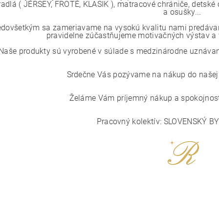
radlá ( JERSEY, FROTÉ, KLASIK ), matracové chrániče, detské o
a osušky...
edovšetkým sa zameriavame na vysokú kvalitu nami predávaný
pravidelne zúčastňujeme motivačných výstav a v
Naše produkty sú vyrobené v súlade s medzinárodne uznávaným
Srdečne Vás pozývame na nákup do našej i
Želáme Vám príjemný nákup a spokojnosť
Pracovný kolektív: SLOVENSKÝ B