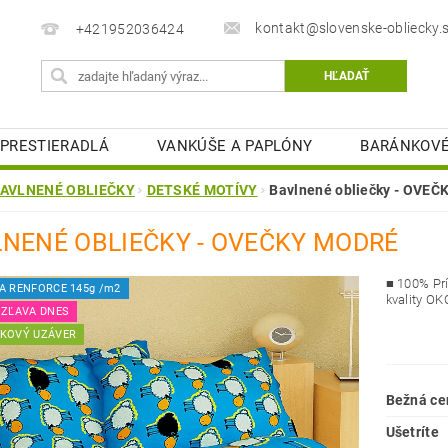
kontakt@slovenske-obliecky.
+421952036424
PRESTIERADLÁ
VANKÚŠE A PAPLÓNY
BARÁNKOVÉ
MATRACOVÉ CHRÁNIČE
KÚPEĽŇOVÉ PREDLOŽKY
AVLNENÉ OBLIEČKY
DETSKÉ MOTÍVY
Bavlnené obliečky - OVE
STOLOVÉ OBRUSY
OBCHODNÉ PODMIENKY
K
NENÉ OBLIEČKY - OVEČKY MODRÉ
ELIZEŇ
■ 100% Prí
A RENFORCE 145g /m2
kvality OK
 ZĽAVA DNES
KOVÝ UZÁVER
Bežná ce
Ušetríte