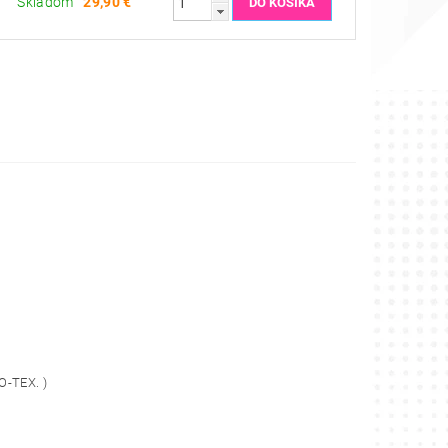
Skladom
29,90 €
O-TEX. )