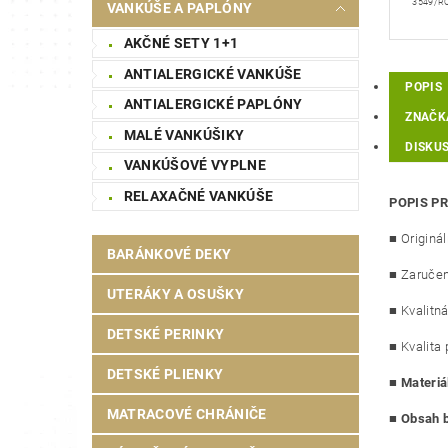
3549/R
VANKÚŠE A PAPLÓNY
AKČNÉ SETY 1+1
ANTIALERGICKÉ VANKÚŠE
POPIS
ANTIALERGICKÉ PAPLÓNY
ZNAČK
MALÉ VANKÚŠIKY
DISKUS
VANKÚŠOVÉ VYPLNE
RELAXAČNÉ VANKÚŠE
POPIS P
■ Originá
BARÁNKOVÉ DEKY
■ Zaručen
UTERÁKY A OSUŠKY
■ Kvalitná
DETSKÉ PERINKY
■ Kvalita 
DETSKÉ PLIENKY
■
Materiá
MATRACOVÉ CHRÁNIČE
■
Obsah b