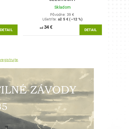
Skladom
Pôvodne:
39 €
Ušetríte
:
až 5 € (–12 %)
34 €
od
DETAIL
DETAIL
registrujte
.