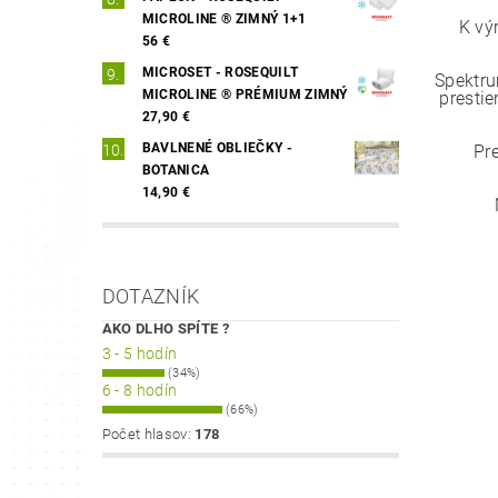
MICROLINE ® ZIMNÝ 1+1
K vý
56 €
MICROSET - ROSEQUILT
Spektru
MICROLINE ® PRÉMIUM ZIMNÝ
prestie
27,90 €
BAVLNENÉ OBLIEČKY -
Pr
BOTANICA
14,90 €
DOTAZNÍK
AKO DLHO SPÍTE ?
3 - 5 hodín
(34%)
6 - 8 hodín
(66%)
Počet hlasov:
178