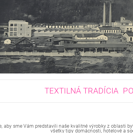
TEXTILNÁ TRADÍCIA PO
e, aby sme Vám predstavili naše kvalitné výrobky z oblasti by
všetky tipy domácnosti, hotelové a so