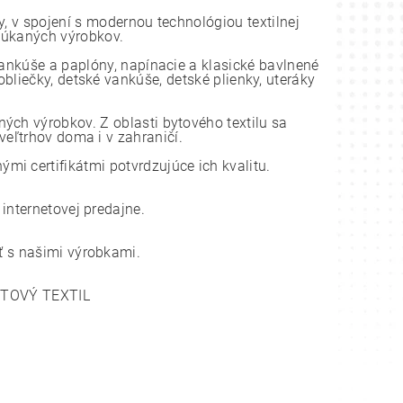
, v spojení s modernou technológiou textilnej
onúkaných výrobkov.
vankúše a paplóny, napínacie a klasické bavlnené
bliečky, detské vankúše, detské plienky, uteráky
ch výrobkov. Z oblasti bytového textilu sa
eľtrhov doma i v zahraničí.
i certifikátmi potvrdzujúce ich kvalitu.
nternetovej predajne.
 s našimi výrobkami.
YTOVÝ TEXTIL