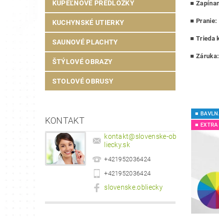
KÚPEĽŇOVÉ PREDLOŽKY
■
Zapínan
■
Pranie:
KUCHYNSKÉ UTIERKY
■
Trieda k
SAUNOVÉ PLACHTY
■ Záruka
ŠTÝLOVÉ OBRAZY
STOLOVÉ OBRUSY
■ BAVLN
KONTAKT
■ EXTRA
kontakt
@
slovenske-ob
liecky.sk
+421952036424
+421952036424
slovenske.obliecky