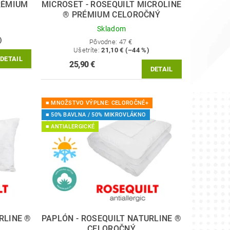
RÉMIUM
MICROSET - ROSEQUILT MICROLINE
® PRÉMIUM CELOROČNÝ
Skladom
)
Pôvodne:
47 €
Ušetríte
:
21,10 € (–44 %)
DETAIL
25,90 €
DETAIL
■ MNOŽSTVO VÝPLNE: CELOROČNÉ+
■ 50% BAVLNA / 50% MIKROVLÁKNO
■ ANTIALERGICKÉ
RLINE ®
PAPLÓN - ROSEQUILT NATURLINE ®
CELOROČNÝ