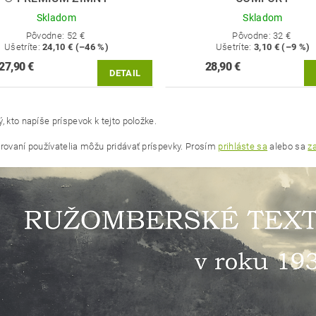
Skladom
Skladom
Pôvodne:
52 €
Pôvodne:
32 €
Ušetríte
:
24,10 € (–46 %)
Ušetríte
:
3,10 € (–9 %)
27,90 €
28,90 €
DETAIL
, kto napíše príspevok k tejto položke.
trovaní používatelia môžu pridávať príspevky. Prosím
prihláste sa
alebo sa
za