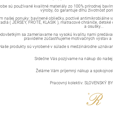
robe sú používané kvalitné materiály zo 100% prírodnej bavlny
výroby, čo garantuje dlhú životnosť p
m našej ponuky: bavlnené obliečky, poctivé antimikrobiálne 
radlá ( JERSEY, FROTÉ, KLASIK ), matracové chrániče, detské o
a osušky...
edovšetkým sa zameriavame na vysokú kvalitu nami predávaný
pravidelne zúčastňujeme motivačných výstav a v
Naše produkty sú vyrobené v súlade s medzinárodne uznávaným
Srdečne Vás pozývame na nákup do našej i
Želáme Vám príjemný nákup a spokojnosť
Pracovný kolektív: SLOVENSKÝ B