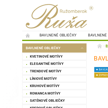
BAVLNENÉ OBLIEČKY
BAVLNENÉ 
DETSKÉ PERINKY
DETSKÉ PLIENKY
B
BAVLNENÉ OBLIEČKY
SAUNOVÉ PLACHTY
ŠTÝLOVÉ OBRAZY
KVETINOVÉ MOTÍVY
BAVL
NÁKUPNÁ SÚŤAŽ
STAROSTLIVOSŤ O BI
ELEGANTNÉ MOTÍVY
■ BAVLN
TRENDOVÉ MOTÍVY
■ ZIPSO
LÍNIOVÉ MOTÍVY
KRUHOVÉ MOTÍVY
ROMANCA MOTÍVY
SATÉNOVÉ OBLIEČKY
KREPOVÉ OBLIEČKY