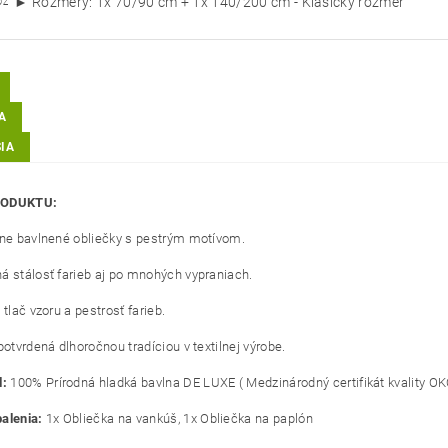
► Rozmery: 1x 70/90 cm + 1x 140/200 cm - Klasický rozmer
OZ
A
IA
RODUKTU:
lne bavlnené obliečky s pestrým motívom.
á stálosť farieb aj po mnohých vypraniach.
 tlač vzoru a pestrosť farieb.
potvrdená dlhoročnou tradíciou v textilnej výrobe.
l:
100% Prírodná hladká bavlna DE LUXE ( Medzinárodný certifikát kvality OK
alenia:
1x Obliečka na vankúš, 1x Obliečka na paplón