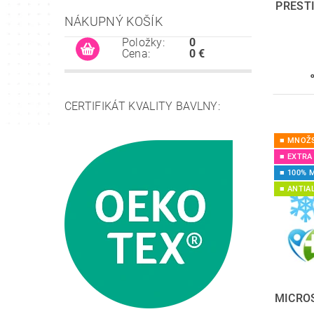
PREST
NÁKUPNÝ KOŠÍK
Položky:
0
Cena:
0 €
CERTIFIKÁT KVALITY BAVLNY:
■ MNOŽS
■ EXTRA
■ 100% 
■ ANTIA
MICROS