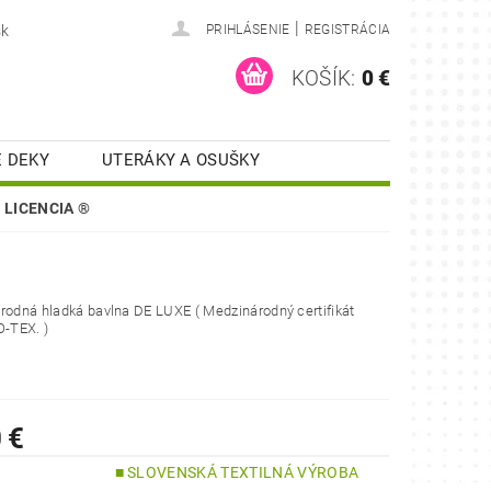
|
sk
PRIHLÁSENIE
REGISTRÁCIA
KOŠÍK:
0 €
 DEKY
UTERÁKY A OSUŠKY
KUCHYNSKÉ UTIERKY
/ LICENCIA ®
ONTAKT
RECENZIE
rodná hladká bavlna DE LUXE ( Medzinárodný certifikát
O-TEX. )
 €
■ SLOVENSKÁ TEXTILNÁ VÝROBA