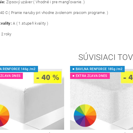
ie:
Zipsový u
záver ( Vhodné i pre mangľovanie. )
40 C ( Pranie naruby pri vhodne zvolenom pracom programe. )
vality:
A ( 1.stupeň kvality )
:
2 roky
SÚVISIACI TO
A RENFORCE 146g /m2
■ BAVLNA RENFORCE 185g /m2
 ZĽAVA DNES
■ EXTRA ZĽAVA DNES