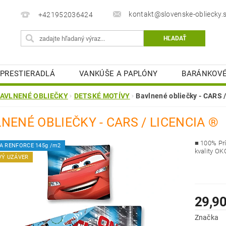
kontakt@slovenske-obliecky.
+421952036424
PRESTIERADLÁ
VANKÚŠE A PAPLÓNY
BARÁNKOVÉ
MATRACOVÉ CHRÁNIČE
KÚPEĽŇOVÉ PREDLOŽKY
AVLNENÉ OBLIEČKY
DETSKÉ MOTÍVY
Bavlnené obliečky - CARS 
STOLOVÉ OBRUSY
OBCHODNÉ PODMIENKY
K
NENÉ OBLIEČKY - CARS / LICENCIA ®
ELIZEŇ
■
100% Prí
A RENFORCE 145g /m2
kvality OK
VÝ UZÁVER
29,90
Značka