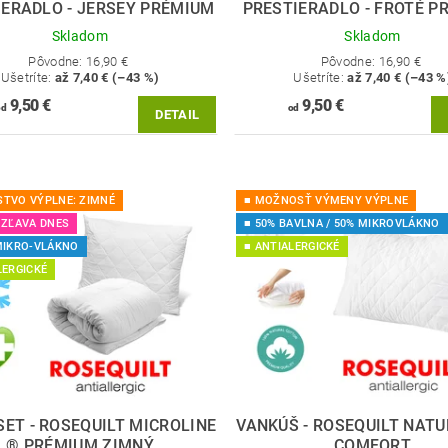
IERADLO - JERSEY PRÉMIUM
PRESTIERADLO - FROTÉ P
Skladom
Skladom
Pôvodne:
16,90 €
Pôvodne:
16,90 €
Ušetríte
:
až 7,40 € (–43 %)
Ušetríte
:
až 7,40 € (–43 %
9,50 €
9,50 €
od
od
DETAIL
TVO VÝPLNE: ZIMNÉ
■ MOŽNOSŤ VÝMENY VÝPLNE
 ZĽAVA DNES
■ 50% BAVLNA / 50% MIKROVLÁKNO
MIKRO-VLÁKNO
■ ANTIALERGICKÉ
LERGICKÉ
ET - ROSEQUILT MICROLINE
VANKÚŠ - ROSEQUILT NATU
® PRÉMIUM ZIMNÝ
COMFORT