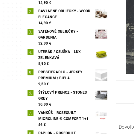
14,90 €
BAVLNENÉ OBLIEČKY - WOOD
ELEGANCE
14,90 €
SATÉNOVÉ OBLIEČKY -
GARDENIA
32,90 €
UTERÁK / OSUŠKA - LUX
ZELENKAVÁ
5,90 €
PRESTIERADLO - JERSEY
PRÉMIUM / BIELA
9,50 €
ŠTÝLOVÝ PREHOZ - STONES
GREY
30,90 €
VANKÚŠ - ROSEQUILT
MICROLINE ® COMFORT 1+1
46 €
Dovoľt
PAPLÓN - ROSEQUILT