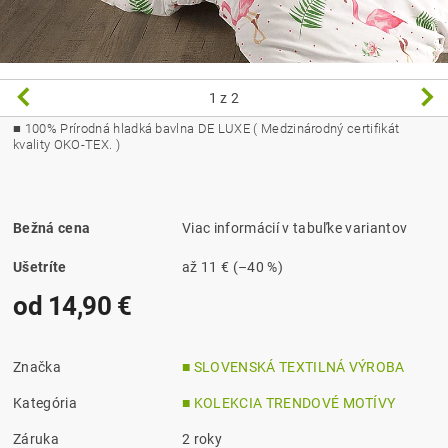
1
z 2
■ 100% Prírodná hladká bavlna DE LUXE ( Medzinárodný certifikát
kvality OKO-TEX. )
Bežná cena
Viac informácií v tabuľke variantov
Ušetríte
až
11 €
(–40 %)
od 14,90 €
Značka
■ SLOVENSKÁ TEXTILNÁ VÝROBA
Kategória
■ KOLEKCIA TRENDOVÉ MOTÍVY
Záruka
2 roky