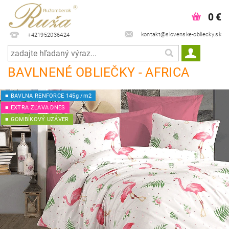
0 €
kontakt@slovenske-obliecky.sk
+421952036424
BAVLNENÉ OBLIEČKY - AFRICA
■ BAVLNA RENFORCE 145g /m2
■ EXTRA ZĽAVA DNES
■ GOMBÍKOVÝ UZÁVER