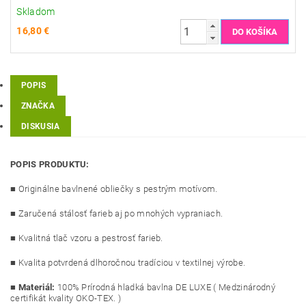
Skladom
16,80 €
POPIS
ZNAČKA
DISKUSIA
POPIS PRODUKTU:
■ Originálne bavlnené obliečky s pestrým motívom.
■ Zaručená stálosť farieb aj po mnohých vypraniach.
■ Kvalitná tlač vzoru a pestrosť farieb.
■ Kvalita potvrdená dlhoročnou tradíciou v textilnej výrobe.
■
Materiál:
100% Prírodná hladká bavlna DE LUXE ( Medzinárodný
certifikát kvality OKO-TEX. )