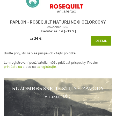
PAPLÓN - ROSEQUILT NATURLINE ® CELOROČNÝ
Pôvodne:
39 €
Ušetríte
:
až 5 € (–12 %)
34 €
od
DETAIL
Buďte prvý, kto napíše príspevok k tejto položke.
Len registrovaní používatelia môžu pridávať príspevky. Prosím
prihláste sa
alebo sa
zaregistrujte
.