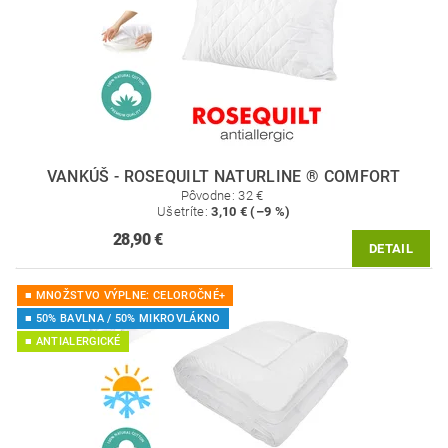
VANKÚŠ - ROSEQUILT NATURLINE ® COMFORT
Pôvodne:
32 €
Ušetríte
:
3,10 € (–9 %)
28,90 €
DETAIL
■ MNOŽSTVO VÝPLNE: CELOROČNÉ+
■ 50% BAVLNA / 50% MIKROVLÁKNO
■ ANTIALERGICKÉ