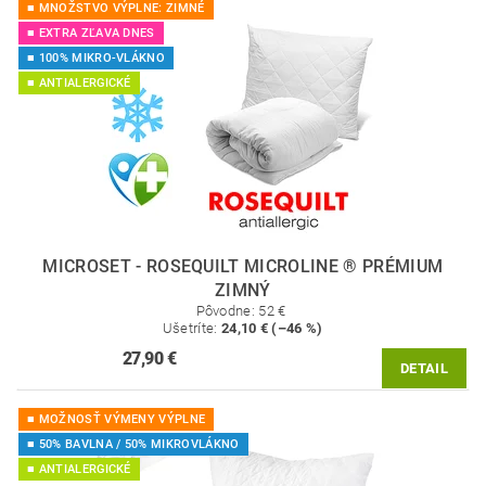
■ MNOŽSTVO VÝPLNE: ZIMNÉ
■ EXTRA ZĽAVA DNES
■ 100% MIKRO-VLÁKNO
■ ANTIALERGICKÉ
MICROSET - ROSEQUILT MICROLINE ® PRÉMIUM
ZIMNÝ
Pôvodne:
52 €
Ušetríte
:
24,10 € (–46 %)
27,90 €
DETAIL
■ MOŽNOSŤ VÝMENY VÝPLNE
■ 50% BAVLNA / 50% MIKROVLÁKNO
■ ANTIALERGICKÉ