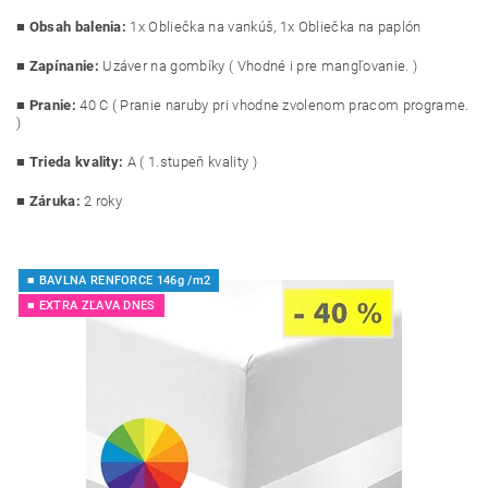
■
Obsah balenia:
1x Obliečka na vankúš, 1x Obliečka na paplón
■
Zapínanie:
Uzáver na gombíky ( Vhodné i pre mangľovanie. )
■
Pranie:
40 C ( Pranie naruby pri vhodne zvolenom pracom programe.
)
■
Trieda kvality:
A ( 1.stupeň kvality )
■ Záruka:
2 roky
■ BAVLNA RENFORCE 146g /m2
■ EXTRA ZĽAVA DNES