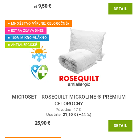
9,50 €
od
DETAIL
■ MNOŽSTVO VÝPLNE: CELOROČNÉ+
■ EXTRA ZĽAVA DNES
■ 100% MIKRO-VLÁKNO
■ ANTIALERGICKÉ
MICROSET - ROSEQUILT MICROLINE ® PRÉMIUM
CELOROČNÝ
Pôvodne:
47 €
Ušetríte
:
21,10 € (–44 %)
25,90 €
DETAIL