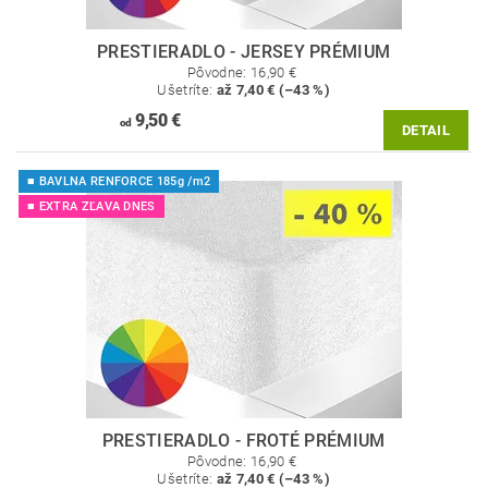
PRESTIERADLO - JERSEY PRÉMIUM
Pôvodne:
16,90 €
Ušetríte
:
až 7,40 € (–43 %)
9,50 €
od
DETAIL
■ BAVLNA RENFORCE 185g /m2
■ EXTRA ZĽAVA DNES
PRESTIERADLO - FROTÉ PRÉMIUM
Pôvodne:
16,90 €
Ušetríte
:
až 7,40 € (–43 %)